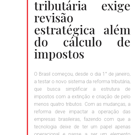
tributária exige
revisão
estratégica além
do cálculo de
impostos
O Brasil começou, desde o dia 1° de janeiro,
a testar o novo sistema da reforma tributária,
que busca simplificar a estrutura de
impostos com a extinção e criação de pelo
menos quatro tributos. Com as mudanças, a
reforma deve impactar a operação das
empresas brasileiras, fazendo com que a
tecnologia deixe de ter um papel apenas
operacional e passe a ser um elemento